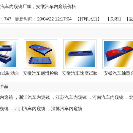
:安徽汽车内窥镜厂家，安徽汽车内窥镜价格
：
747
更新时间：20/04/22 12:17:04 【
打印此页
】 【
关闭
】
【
品
力式制动台
安徽汽车侧滑检验
安徽汽车速度试验
安徽汽车轴重
台
台
区产品
内窥镜
，
浙江汽车内窥镜
，
江苏汽车内窥镜
，
河南汽车内窥镜
，
窥镜
，
四川汽车内窥镜
，
淄博汽车内窥镜