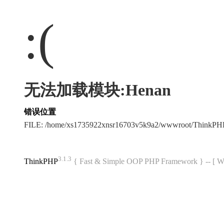
:(
无法加载模块:Henan
错误位置
FILE: /home/xs1735922xnsr16703v5k9a2/wwwroot/ThinkP
3.1.3
ThinkPHP
{ Fast & Simple OOP PHP Framework } -- 