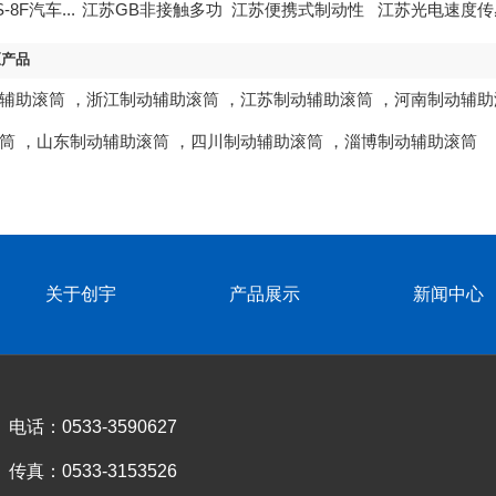
-8F汽车...
江苏GB非接触多功
江苏便携式制动性
江苏光电速度传
能...
能测...
器
区产品
辅助滚筒
，
浙江制动辅助滚筒
，
江苏制动辅助滚筒
，
河南制动辅助
筒
，
山东制动辅助滚筒
，
四川制动辅助滚筒
，
淄博制动辅助滚筒
关于创宇
产品展示
新闻中心
电话：0533-3590627
传真：0533-3153526