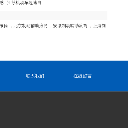
感
江苏机动车超速自
动监...
滚筒
，
北京制动辅助滚筒
，
安徽制动辅助滚筒
，
上海制
联系我们
在线留言