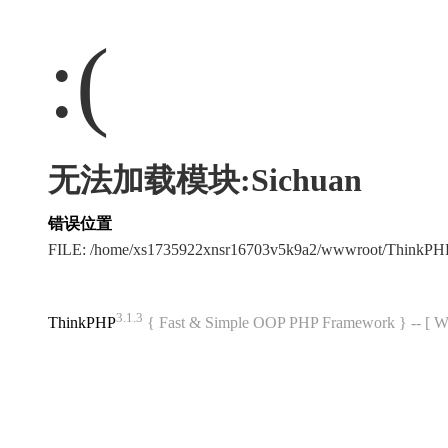
:(
无法加载模块:Sichuan
错误位置
FILE: /home/xs1735922xnsr16703v5k9a2/wwwroot/ThinkP
3.1.3
ThinkPHP
{ Fast & Simple OOP PHP Framework } -- 